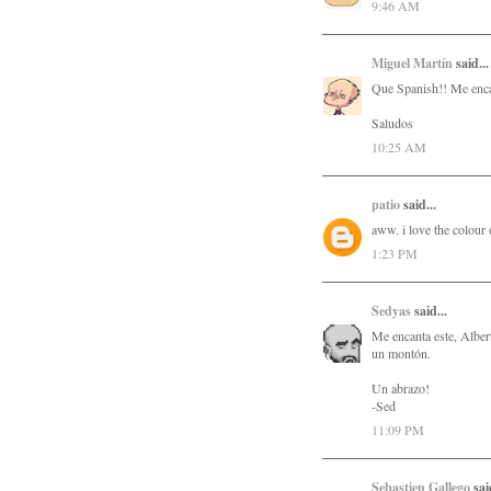
9:46 AM
Miguel Martín
said...
Que Spanish!! Me enc
Saludos
10:25 AM
patio
said...
aww. i love the colour o
1:23 PM
Sedyas
said...
Me encanta este, Alber
un montón.
Un abrazo!
-Sed
11:09 PM
Sebastien Gallego
said