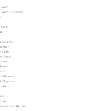
 Hayden
Hayden's Chronicles
s
o Casas
an
h
ane Kardos
in Marc
ry Martin
as Campi
choles
 Reyna
eyer
eidschoetter
is Gogtzilas
am Wray
itah
 Rezo
 Amanda and Mrs. Girl