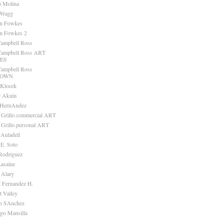
o Molina
Wragg
an Fowkes
an Fowkes 2
Campbell Ross
 Campbell Ross ART
ES
Campbell Ross
TOWN
 Klocek
r Akuin
 HernAndez
 Grillo.commercial ART
 Grillo.personal ART
 Auladell
 E. Soto
Rodriguez
Lasaine
 Alary
l Fernandez H.
t Valley
n SAnchez
ago Mansilla