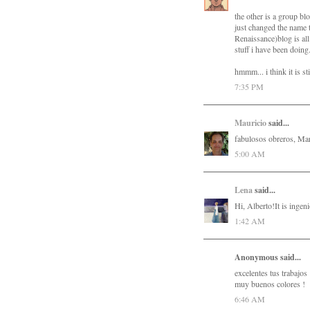
the other is a group bl
just changed the name 
Renaissance)blog is all
stuff i have been doing
hmmm... i think it is st
7:35 PM
Mauricio
said...
fabulosos obreros, Mar
5:00 AM
Lena
said...
Hi, Alberto!It is ingen
1:42 AM
Anonymous said...
excelentes tus trabajos 
muy buenos colores !
6:46 AM