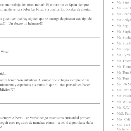
Mr. Sanvi
ras uno trabaja, los otros miran!! El obrerismo en Spein siempre
Mr. Sean
no, quién se va a beber las birras y a pinchar los bocatas de chorizo
Mr. Sean 
da gusto ver que hay alguien que se encarga de plasmar este tipo de
Mr. Sedya
anas!!!! Un abrazo mi helmano!!!
Mr. Seguí
Mr. Sergi
Mr. Soph
Mr. Spart
Mr. Steph
. Wow!
Mr. Sylva
Mr. Thier
Mr. Thom
Mr. Tom S
id...
Mr. Tony
lo y benito"son autenticos.A simple que lo hagas siempre le das
Mr. Uli M
articular.muy españolos tus temas di que si!!Has pensado en hacer
drileños???
Mr. Uwe H
Mr. Vassil
Mr. Willi
Mr. XAV
MrS. Perd
siempre Alberto... en verdad tengo muchisima curiosidad por ver
Mrs. Cali
eguir esos registros de manchas planas... a ver si algun dia se da la
Mrs. Girl
o!
Michelle