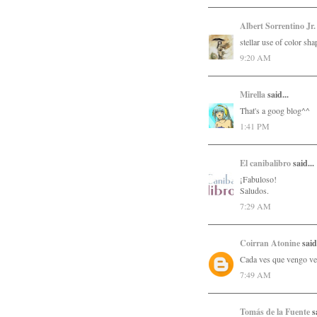
Albert Sorrentino Jr.
stellar use of color sha
9:20 AM
Mirella
said...
That's a goog blog^^
1:41 PM
El canibalibro
said...
¡Fabuloso!
Saludos.
7:29 AM
Coirran Atonine
said.
Cada ves que vengo ve
7:49 AM
Tomás de la Fuente
sa