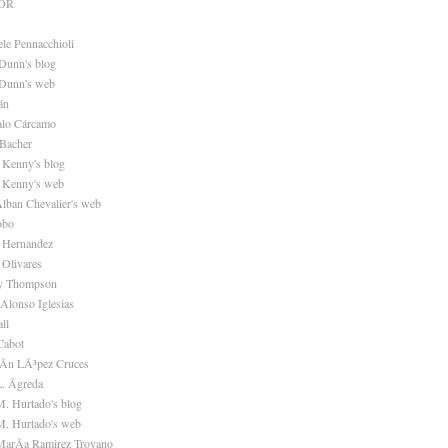
OR
ele Pennacchioli
Dunn's blog
 Dunn's web
án
alo Cárcamo
Bacher
 Kenny's blog
 Kenny's web
Alban Chevalier's web
obo
r Hernandez
 Olivares
ey Thompson
 Alonso Iglesias
ll
Cabot
uÃn LÃ³pez Cruces
. Ãgreda
M. Hurtado's blog
M. Hurtado's web
MarÃa Ramirez Troyano