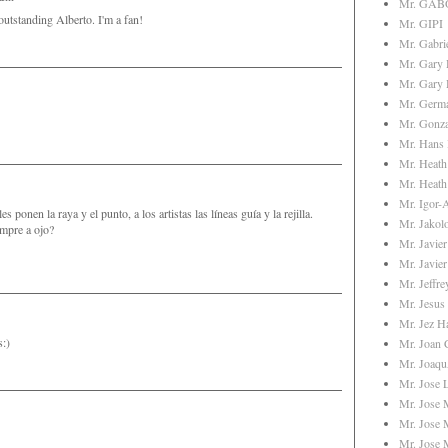
Mr. GAB
outstanding Alberto. I'm a fan!
Mr. GIPI
Mr. Gabri
Mr. Gary 
Mr. Gary
Mr. Germ
Mr. Gonz
Mr. Hans 
Mr. Heath
Mr. Heath
Mr. Igor-
es ponen la raya y el punto, a los artistas las líneas guía y la rejilla.
Mr. Jakol
empre a ojo?
Mr. Javie
Mr. Javier
Mr. Jeffr
Mr. Jesus
Mr. Jez Ha
:)
Mr. Joan 
Mr. Joaq
Mr. Jose L
Mr. Jose 
Mr. Jose 
Mr. Jose 