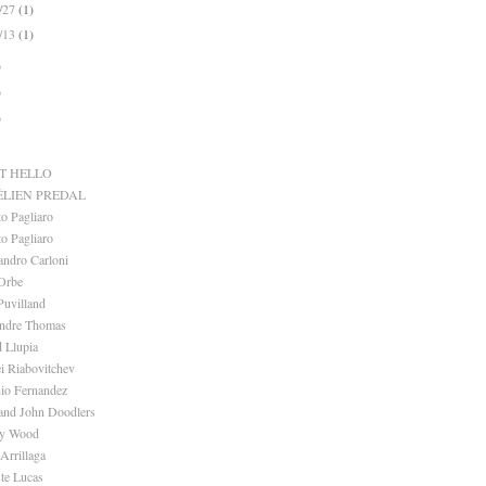
1/27
(1)
1/13
(1)
)
)
)
T HELLO
ÉLIEN PREDAL
o Pagliaro
o Pagliaro
andro Carloni
Orbe
Puvilland
andre Thomas
d Llupia
i Riabovitchev
io Fernandez
and John Doodlers
ey Wood
Arrillaga
ste Lucas