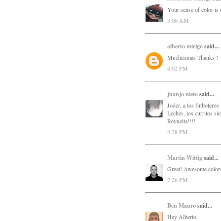
Your sense of color is 
3:06 AM
alberto mielgo
said...
Muchisimas Thanks !
4:02 PM
juanjo nieto
said...
Joder, a los futboleros l
Leches, los curritos si
Revuelta!!!!
4:28 PM
Martin Wittig
said...
Great! Awesome colors
7:26 PM
Ben Mauro
said...
Hey Alberto,