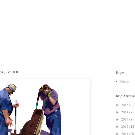
24, 2008
Pages
Home
Blog Archive
2015
(2)
►
2014
(7)
►
2013
(8)
►
2012
(18
►
2011
(20
►