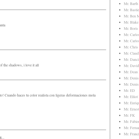
Mr. Barth
Mr. Basti
Mr. Ben 
Mr. Blak
anta
Mr. Boris
Mr. Carlo
Mr. Carlo
Mr. Chris
Mr. Clau
Mr. Danci
f the shadows, i love it all
Mr. David
Mr. Dean 
Mr. Denis
Mr. Denis
Mr. ED
to! Cuando haces tu color realista con ligeras deformaciones mola
Mr. Elliot
Mr. Enriq
Mr. Ernes
Mr. FK
Mr. Fabie
Mr. Ferna
Mr. Franci
...