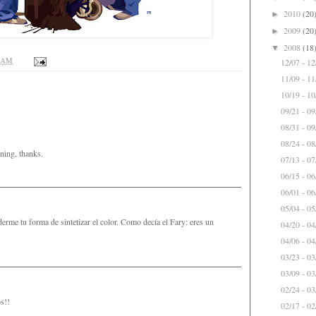
2010
(20
►
2009
(20
►
2008
(18
▼
1 AM
12/07 - 1
11/09 - 1
10/19 - 1
09/21 - 0
08/31 - 0
08/24 - 0
ning, thanks.
07/13 - 0
06/15 - 0
06/01 - 0
05/04 - 0
rme tu forma de sintetizar el color. Como decía el Fary: eres un
04/20 - 0
04/06 - 0
03/23 - 0
03/09 - 0
02/24 - 0
s!!
02/17 - 0