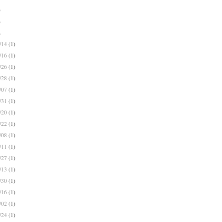
)
)
)
2/14
(1)
1/16
(1)
0/26
(1)
9/28
(1)
9/07
(1)
8/31
(1)
7/20
(1)
6/22
(1)
6/08
(1)
5/11
(1)
4/27
(1)
4/13
(1)
3/30
(1)
3/16
(1)
3/02
(1)
2/24
(1)