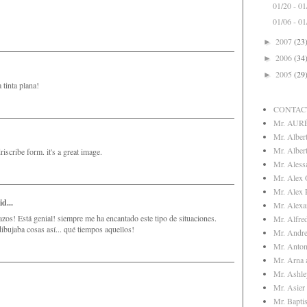
01/20 - 0
01/06 - 0
2007
(23
►
2006
(34
►
2005
(29
►
 tinta plana!
CONTAC
Mr. AUR
Mr. Albert
Mr. Albert
iscribe form. it's a great image.
Mr. Aless
Mr. Alex 
Mr. Alex 
id...
Mr. Alex
zos! Está genial! siempre me ha encantado este tipo de situaciones.
Mr. Alfre
bujaba cosas así... qué tiempos aquellos!
Mr. Andre
Mr. Anton
Mr. Arna 
Mr. Ashl
Mr. Asier 
Mr. Bapti