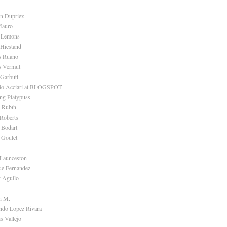
en Dupriez
Mauro
e Lemons
 Hiestand
s Ruano
s Vermut
 Garbutt
dio Acciari at BLOGSPOT
ng Platypuss
 Rubín
Roberts
 Bodart
 Goulet
 Launceston
ue Fernandez
t Agullo
n M.
ndo Lopez Rivara
s Vallejo