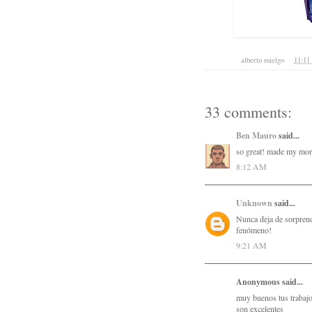
Posted by
alberto mielgo
at
11:1
33 comments:
Ben Mauro
said...
so great! made my mor
8:12 AM
Unknown
said...
Nunca deja de sorprende
fenómeno!
9:21 AM
Anonymous said...
muy buenos tus trabajo
son excelentes