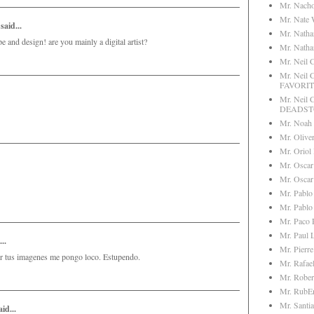
Mr. Nach
Mr. Nate 
said...
Mr. Nath
pe and design! are you mainly a digital artist?
Mr. Nath
Mr. Neil 
Mr. Neil
FAVORIT
Mr. Neil 
DEADS
Mr. Noah
Mr. Olive
Mr. Oriol
Mr. Oscar
Mr. Oscar
Mr. Pablo
Mr. Pablo
Mr. Paco 
Mr. Paul 
..
Mr. Pierre
r tus imagenes me pongo loco. Estupendo.
Mr. Rafae
Mr. Rober
Mr. RubE
Mr. Santi
id...