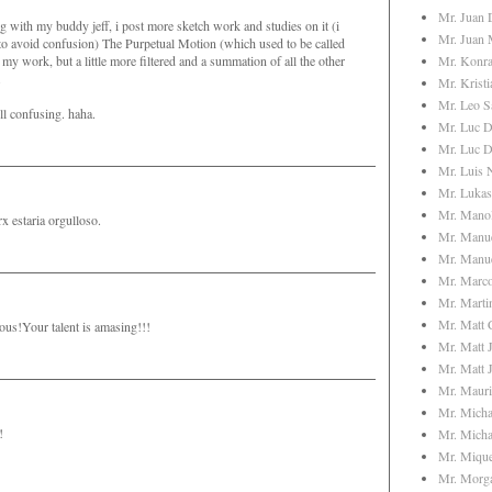
Mr. Juan 
og with my buddy jeff, i post more sketch work and studies on it (i
Mr. Juan 
to avoid confusion) The Purpetual Motion (which used to be called
Mr. Konra
 my work, but a little more filtered and a summation of all the other
.
Mr. Kristi
Mr. Leo S
ill confusing. haha.
Mr. Luc D
Mr. Luc D
Mr. Luis
Mr. Lukas
Mr. Manol
x estaria orgulloso.
Mr. Manu
Mr. Manue
Mr. Marc
Mr. Marti
Mr. Matt 
ious!Your talent is amasing!!!
Mr. Matt 
Mr. Matt 
Mr. Mauri
Mr. Micha
!
Mr. Micha
Mr. Mique
Mr. Morg