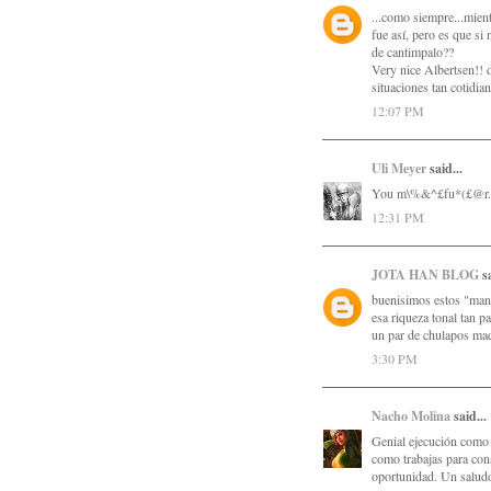
...como siempre...mient
fue así, pero es que si 
de cantimpalo??
Very nice Albertsen!! 
situaciones tan cotidi
12:07 PM
Uli Meyer
said...
You m\%&^£fu*(£@r
12:31 PM
JOTA HAN BLOG
sa
buenisimos estos "mano
esa riqueza tonal tan p
un par de chulapos ma
3:30 PM
Nacho Molina
said...
Genial ejecución como 
como trabajas para cons
oportunidad. Un salud