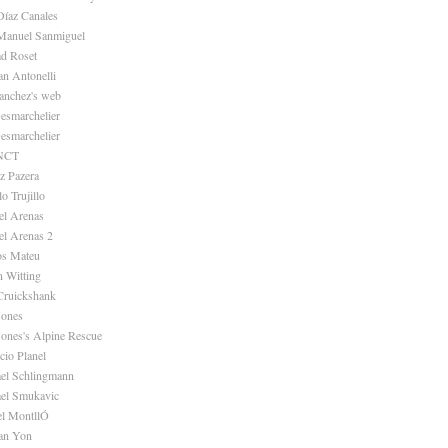
Díaz Canales
Manuel Sanmiguel
d Roset
an Antonelli
anchez's web
esmarchelier
esmarchelier
 NCT
z Pazera
o Trujillo
el Arenas
l Arenas 2
os Mateu
n Witting
Cruickshank
Jones
Jones's Alpine Rescue
cio Planel
el Schlingmann
el Smukavic
l MontllÓ
an Yon