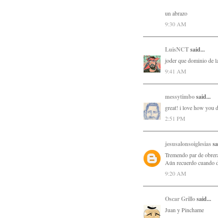
un abrazo
9:30 AM
LuisNCT
said...
joder que dominio de la
9:41 AM
messytimbo
said...
great! i love how you dr
2:51 PM
jesusalonsoiglesias
sa
Tremendo par de obrera
Aún recuerdo cuando di
9:20 AM
Oscar Grillo
said...
Juan y Pinchame