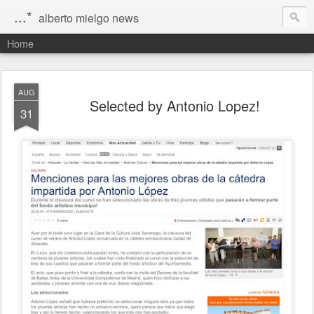
...*
alberto mielgo news
Home
AUG
Selected by Antonio Lopez!
31