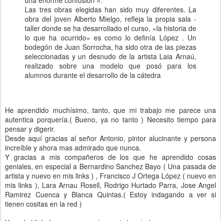
una enorme confusión ».
Las tres obras elegidas han sido muy diferentes. La
obra del joven Alberto Mielgo, refleja la propia sala -
taller donde se ha desarrollado el curso, «la historia de
lo que ha ocurrido» es como lo definía López . Un
bodegón de Juan Sorrocha, ha sido otra de las piezas
seleccionadas y un desnudo de la artista Laia Arnaú,
realizado sobre una modelo que posó para los
alumnos durante el desarrollo de la cátedra
He aprendido muchísimo, tanto, que mi trabajo me parece una
autentica porquería.( Bueno, ya no tanto ) Necesito tiempo para
pensar y digerir.
Desde aquí gracias al señor Antonio, pintor alucinante y persona
increíble y ahora mas admirado que nunca.
Y gracias a mis compañeros de los que he aprendido cosas
geniales, en especial a Bernardino Sanchez Bayo ( Una pasada de
artista y nuevo en mis links ) , Francisco J Ortega López ( nuevo en
mis links ), Lara Arnau Rosell, Rodrigo Hurtado Parra, Jose Angel
Ramirez Cuenca y Blanca Quintas.( Estoy indagando a ver si
tienen cositas en la red )