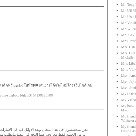
Mr. Tony
Mr. Uli M
Mr. Uwe H
Mr. Vassil
Mr. Willi
Mr. XAV
MrS. Perd
Mrs. Cali
Mrs. Girl
Michelle
Mrs. Libel
Mrs. Viol
Mss. Anne
Mss. Juju
ครดิตฟรี
pgslot โบนัส100
เล่นง่ายได้จริงไม่มีโกง เว็บไซด์เกม
Mss. Soni
My LOND
s.com/spinbot01#item316413088/l500
My Video
My book:T
blog
My friend 
Whitaker a
My friend
نحن متخصصون فى هذا المجال ونعد الاوائل فيه فى الامارات 
Hugo Lasa
براس الخيمة فقط معروف عنها الدقة فى تنفيذ مايطلب منها