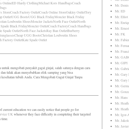
ts Online
ED Hardy Clothing
Michael Kors Handbags
Coach
Mr. Denis
dbags
Mr. ED
s Store
Coach Factory Outlet
Coach Online Store
Oakley Outlet
Tory
p Outlet
UGG Boots
UGG Black Friday
Moncler Black Friday
Mr. Elliot
istian Louboutin Shoes
Moncler Jackets
North Face Outlet
North
Mr. Enriq
 Spade Black Friday
Moncler Outlet
Coach Factory
Coach Handbags
Mr. Ernes
te Spade Outlet
North Face Jackets
Ray Ban Outlet
Burberry
Mr. FK
Sunglasses
Cheap UGG Boots
Christian Louboutin Shoes
h Factory Outlet
Kate Spade Outlet
Mr. Fabie
Mr. Ferna
Mr. Franci
Mr. GAB
Mr. GIPI
untuk mengobati penyakit gagal ginjal, salah satunya dengan cara
Mr. Gabri
mi dan tidak akan menyebabkan efek samping yang bisa
Mr. Gary 
 kesehatan tubuh Anda.
Cara Mengobati Gagal Ginjal Tanpa
Mr. Gary
Mr. Germ
Mr. Gonz
Mr. Hans 
Mr. Heath
Mr. Heath
 of current education we can easily notice that people go for
Service UK
whenever they face difficulty in completing their targeted
Mr. Igor-
 time.
Mr. Jakol
Mr. Javie