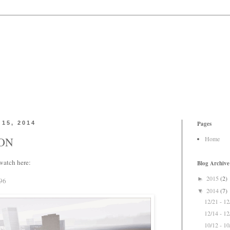
15, 2014
Pages
ION
Home
watch here:
Blog Archive
2015
(2)
►
96
2014
(7)
▼
12/21 - 1
12/14 - 1
10/12 - 1