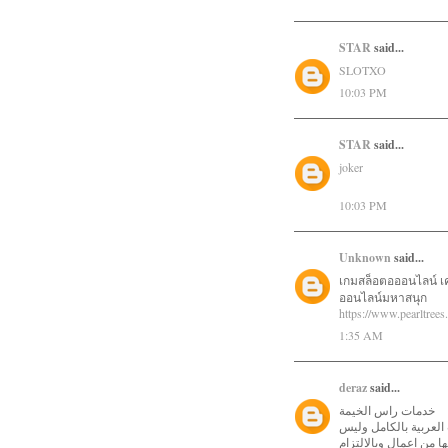
STAR
said...
SLOTXO
10:03 PM
STAR
said...
joker
10:03 PM
Unknown
said...
เกมสล็อตอออนไลน์ เ
ออนไลน์มหาสนุก
https://www.pearltree
1:35 AM
deraz
said...
خدمات راس الخيمة
العربية بالكامل وليس
 من اعمال وبالالتزام