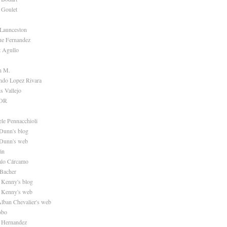
 Goulet
 Launceston
ue Fernandez
t Agullo
n M.
ndo Lopez Rivara
s Vallejo
OR
ele Pennacchioli
Dunn's blog
 Dunn's web
án
alo Cárcamo
Bacher
 Kenny's blog
 Kenny's web
Alban Chevalier's web
obo
r Hernandez