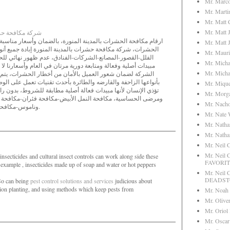
Mr. Marc
Mr. Marti
Mr. Matt 
Mr. Matt 
شركة مكافحة حشر
ارقام مكافحة الحشرات بالمدينة المنورة، بالضمان وأسعار مناسبة
Mr. Matt 
الحشرات، شركة مكافحة حشرات بالمدينة المنورة إبادة جميع أن-
Mr. Mauri
الفلل-القصور-المصانع-الشركات-الفنادق، عدم ظهور نهائي ل
Mr. Micha
مبيدات أصلية وفعالة ومتابعة دورية مرتان في العام وأسعارنا ل
Mr. Micha
الشركة لضمان شعور العميل بالأمان من أخطار الحشرات، يت
بأنواعها الزاحفة والقارضه والطائرة بأحدث تقنيات تعمل على ا
Mr. Mique
تؤذي الإنسان لأنها مبيدات فعالة أصلية مطابقة للشروط، بدون را
Mr. Morg
ومرضى الحساسية، مكافحة النمل الأبيض-مكافحة فئران-مكافحة 
Mr. Nach
وناموس-مكافحة البق بالمدينة المنورة.
Mr. Nate 
Mr. Nath
Mr. Nath
Mr. Neil 
Mr. Neil
secticides and cultural insect controls can work along side these
FAVORIT
n example , insecticides made up of soap and water or hot peppers
Mr. Neil 
DEADS
 So can being
pest control solutions and services
judicious about
ion planting, and using methods which keep pests from
Mr. Noah
Mr. Olive
Mr. Oriol
Mr. Oscar