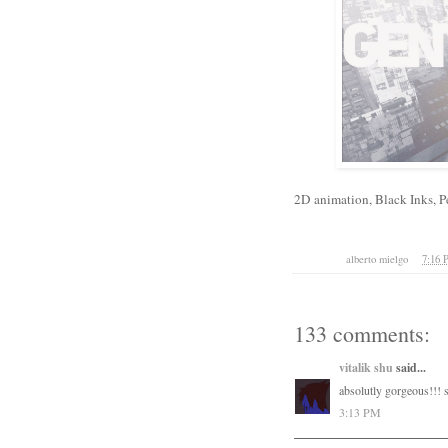
2D animation, Black Inks, Pe
Posted by
alberto mielgo
at
7:16
133 comments:
vitalik shu
said...
absolutly gorgeous!!! s
3:13 PM