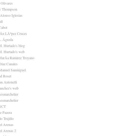
 Olivares
ey Thompson
 Alonso Iglesias
ll
Cabot
uÃn LÃ³pez Cruces
. Ãgreda
M. Hurtado's blog
M. Hurtado's web
MarÃa Ramirez Troyano
Díaz Canales
Manuel Sanmiguel
d Roset
an Antonelli
anchez's web
esmarchelier
esmarchelier
 NCT
z Pazera
o Trujillo
el Arenas
l Arenas 2