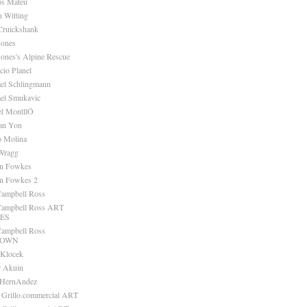
os Mateu
n Witting
Cruickshank
Jones
Jones's Alpine Rescue
cio Planel
el Schlingmann
el Smukavic
l MontllÓ
an Yon
o Molina
Wragg
an Fowkes
an Fowkes 2
Campbell Ross
 Campbell Ross ART
ES
Campbell Ross
TOWN
 Klocek
r Akuin
 HernAndez
 Grillo.commercial ART