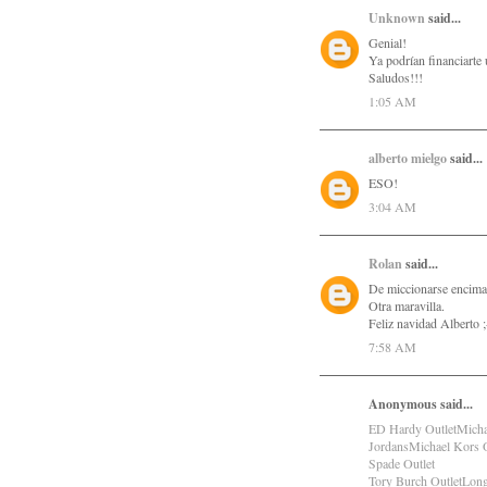
Unknown
said...
Genial!
Ya podrían financiarte 
Saludos!!!
1:05 AM
alberto mielgo
said...
ESO!
3:04 AM
Rolan
said...
De miccionarse encima
Otra maravilla.
Feliz navidad Alberto ;
7:58 AM
Anonymous said...
ED Hardy Outlet
Micha
Jordans
Michael Kors O
Spade Outlet
Tory Burch Outlet
Lon