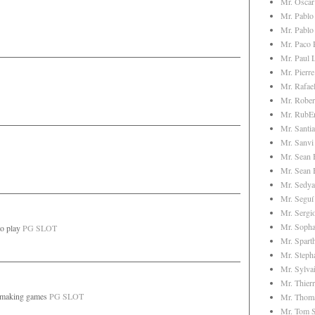
Mr. Oscar
Mr. Pablo
Mr. Pablo
Mr. Paco 
Mr. Paul 
Mr. Pierre
Mr. Rafae
Mr. Rober
Mr. RubE
Mr. Santi
Mr. Sanvi
Mr. Sean
Mr. Sean 
Mr. Sedya
Mr. Seguí
Mr. Sergi
Mr. Soph
o play
PG SLOT
Mr. Spart
Mr. Steph
Mr. Sylva
Mr. Thier
making games
PG SLOT
Mr. Thom
Mr. Tom S