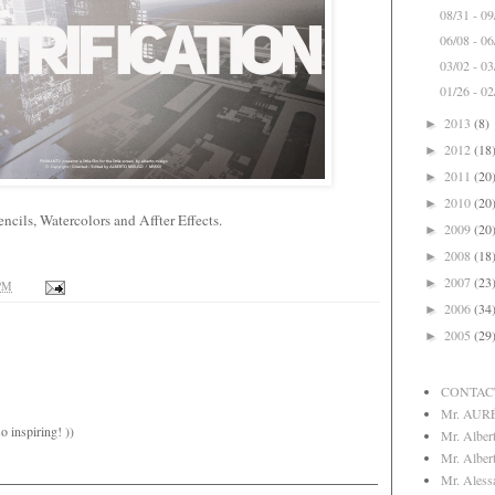
08/31 - 0
06/08 - 0
03/02 - 0
01/26 - 0
2013
(8)
►
2012
(18
►
2011
(20
►
2010
(20
►
ncils, Watercolors and Affter Effects.
2009
(20
►
2008
(18
►
2007
(23
►
 PM
2006
(34
►
2005
(29
►
CONTAC
Mr. AUR
o inspiring! ))
Mr. Albert
Mr. Albert
Mr. Aless