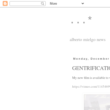
...*
alberto mielgo news
Monday, December 
GENTRIFICAT
My new film is available to 
https://vimeo.com/1145469