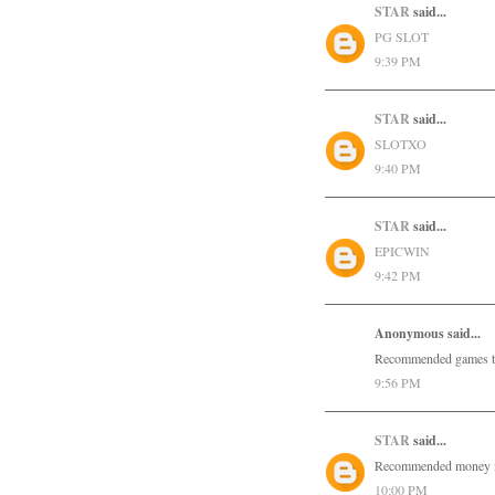
STAR
said...
PG SLOT
9:39 PM
STAR
said...
SLOTXO
9:40 PM
STAR
said...
EPICWIN
9:42 PM
Anonymous said...
Recommended games t
9:56 PM
STAR
said...
Recommended money 
10:00 PM