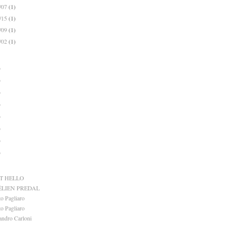
9/07
(1)
6/15
(1)
3/09
(1)
2/02
(1)
)
)
)
)
)
)
)
)
T HELLO
ÉLIEN PREDAL
o Pagliaro
o Pagliaro
andro Carloni