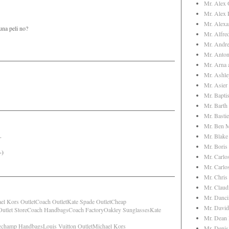
Mr. Alex 
Mr. Alex 
Mr. Alex
una peli no?
Mr. Alfre
Mr. Andre
Mr. Anton
Mr. Arna 
Mr. Ashl
Mr. Asier 
Mr. Bapti
Mr. Barth
Mr. Basti
Mr. Ben 
.
Mr. Blak
Mr. Boris
-)
Mr. Carlo
Mr. Carlo
Mr. Chris
Mr. Clau
Mr. Danci
el Kors Outlet
Coach Outlet
Kate Spade Outlet
Cheap
Mr. David
utlet Store
Coach Handbags
Coach Factory
Oakley Sunglasses
Kate
Mr. Dean 
gchamp Handbags
Louis Vuitton Outlet
Michael Kors
Mr. Denis