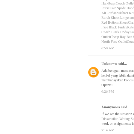
Handbags
Coach Outle
Purse
Kate Spade Han
Air Jordan
Michael Kor
Burch Shoes
Longcham
Red Bottom Shoes
Chr
Face Black Friday
Kate
Coach Black Friday
Ka
Outlet
Cheap Ray Ban 
North Face Outlet
Coac
6:50 AM
Unknown
said...
Ada beragam maca cara 
herbal yang lebih ala
membahayakan kondisi
Operasi
6:26 PM
Anonymous said...
If we see the situation
Dissertation Writing 
work or assignments in
7:14 AM