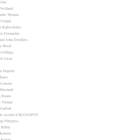
Orbe
Puvilland
andre Thomas
d Llupia
i Riabovitchev
io Fernandez
and John Doodlers
ey Wood
Arrillaga
ste Lucas
en Dupriez
Mauro
e Lemons
 Hiestand
s Ruano
s Vermut
 Garbutt
dio Acciari at BLOGSPOT
ng Platypuss
 Rubín
Roberts
 Bodart