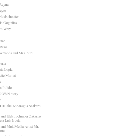
 Reyna
eyer
eidschoetter
is Gogtzilas
am Wray
itah
 Rezo
 Amanda and Mrs. Girl
uria
eta Lopiz
tte Marnat
s
a Pulido
OWN story
s
HE the Asparagus Seaker's
and Elelctroclimber Zakarias
ka Luis Iruela
 and MultiMedia Artist Mr.
rte