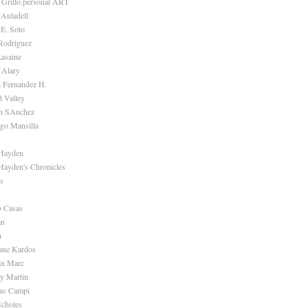
 Grillo.personal ART
 Auladell
 E. Soto
Rodriguez
Lasaine
 Alary
l Fernandez H.
t Valley
n SAnchez
ago Mansilla
 Hayden
Hayden's Chronicles
s
o Casas
an
h
ane Kardos
in Marc
ry Martin
as Campi
choles